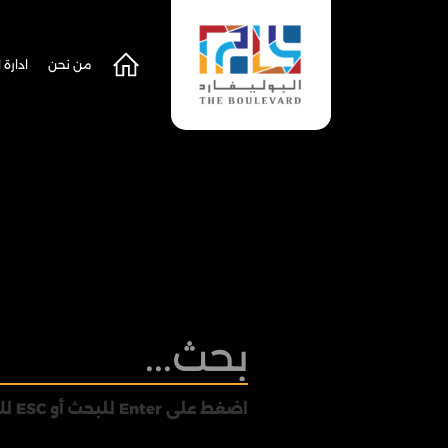
من نحن
ادارة 
اضغط على Enter للبحث أو ESC للإغلاق