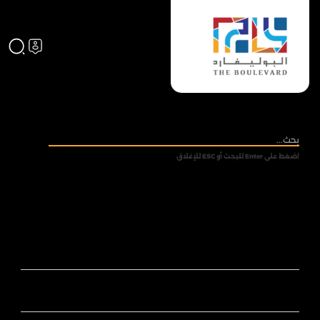
اضغط على Enter للبحث أو ESC للإغلاق
من نحن
ادارة البوليفارد