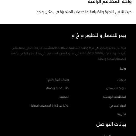
واحة المطاعم الراقية
حيث تلتقي التجارة والضيافة والخدمات المتميزة في مكان واحد
بيدر للاعمار والتطوير م خ م
شركة بيدر للإعمار والتطوير هي شركة وطنيه فلسطينية مساهمه خاصه تأسست عام 2000 في مدينة نابلس
وتم تسجيلها تحت رقم 562450528 وتنشط في السوق العقاري الفلسطيني في مجال تطوير الأراضي وإقامة
المجمعات السكنية والتجارية
روابط
من نحن
وحدات الايجار والبيع
نموذج طلب محل
طلب خدمة او صيانة
المخططات الهندسية
المحلات
المركز الاعلامي
شركة بيدر لادارة المجمعات العقارية
اتصل بنا
بيانات التواصل
الايميل