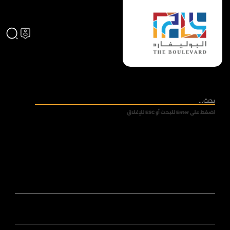
اضغط على Enter للبحث أو ESC للإغلاق
من نحن
ادارة البوليفارد