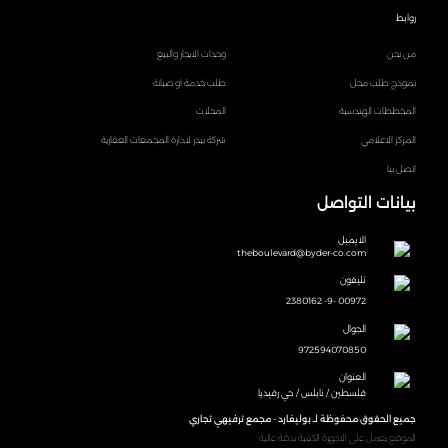
روابط
من نحن
وحدات الايجار والبيع
نموذج طلب محل
طلب خدمة او صيانة
المخططات الهندسية
المحلات
المركز الاعلامي
شركة بيدر لادارة المجمعات العقارية
اتصل بنا
بيانات التواصل
الايميل
theboulevard@byder-co.com
تليفون
00972 -9- 2380162
الجوال
972594070850
العنوان
فلسطين / نابلس / حي رفيديا
جميع الحقوق محفوظة لـ بوليفارد - مجمع ترفيهي تجاري
الموقع يعمل على الاجهزة الكفية بدقة عالية