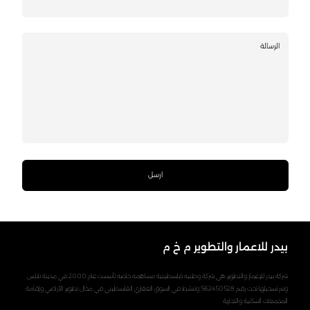
الرسالة
بيدر للاعمار والتطوير م خ م
شركة بيدر للإعمار والتطوير هي شركة وطنيه فلسطينية مساهمه خاصه تأسست عام 2000 في مدينة نابلس
وتم تسجيلها تحت رقم 562450528 وتنشط في السوق العقاري الفلسطيني في مجال تطوير الأراضي وإقامة
المجمعات السكنية والتجارية