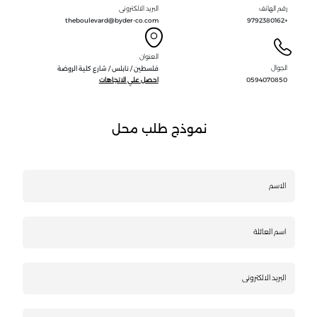
رقم الهاتف
البريد الالكترونى
theboulevard@byder-co.com
+9792380162
العنوان
الجوال
فلسطين / نابلس / شارع كلية الروضة
0594070850
احصل علي الاتجاهات
نموذج طلب محل
الاسم
اسم
العائلة
البريد
الالكتروني
الجوال