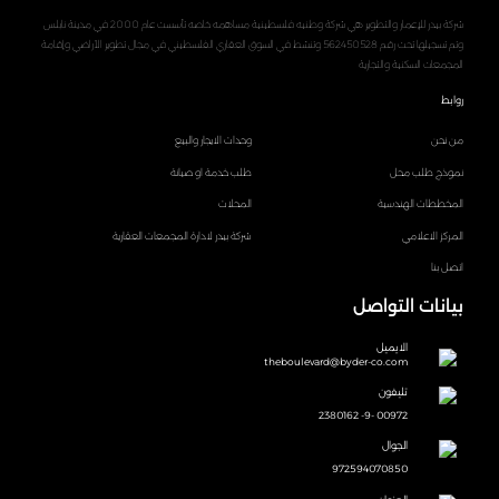
شركة بيدر للإعمار والتطوير هي شركة وطنيه فلسطينية مساهمه خاصه تأسست عام 2000 في مدينة نابلس
وتم تسجيلها تحت رقم 562450528 وتنشط في السوق العقاري الفلسطيني في مجال تطوير الأراضي وإقامة
المجمعات السكنية والتجارية
روابط
من نحن
وحدات الايجار والبيع
نموذج طلب محل
طلب خدمة او صيانة
المخططات الهندسية
المحلات
المركز الاعلامي
شركة بيدر لادارة المجمعات العقارية
اتصل بنا
بيانات التواصل
الايميل
theboulevard@byder-co.com
تليفون
00972 -9- 2380162
الجوال
972594070850