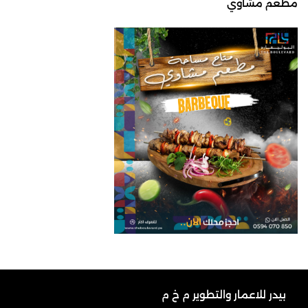
مطعم مشاوي
بيدر للاعمار والتطوير م خ م