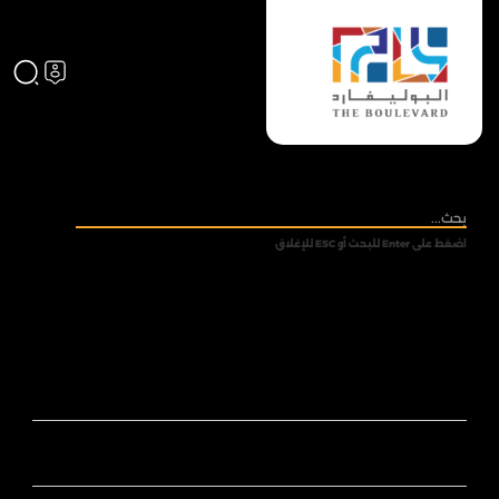
اضغط على Enter للبحث أو ESC للإغلاق
من نحن
ادارة البوليفارد