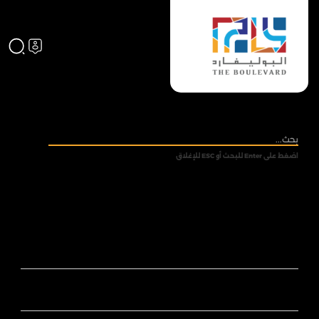
اضغط على Enter للبحث أو ESC للإغلاق
من نحن
ادارة البوليفارد