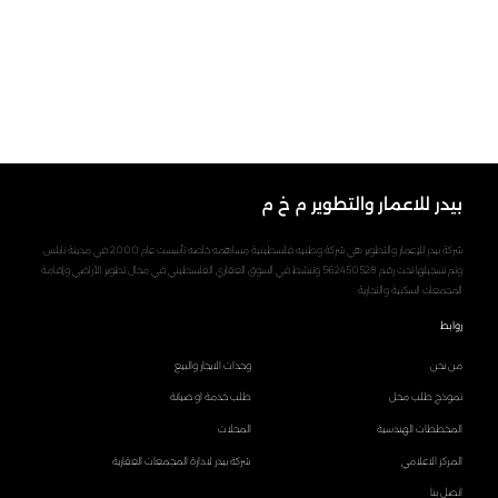
بيدر للاعمار والتطوير م خ م
شركة بيدر للإعمار والتطوير هي شركة وطنيه فلسطينية مساهمه خاصه تأسست عام 2000 في مدينة نابلس
وتم تسجيلها تحت رقم 562450528 وتنشط في السوق العقاري الفلسطيني في مجال تطوير الأراضي وإقامة
المجمعات السكنية والتجارية
روابط
من نحن
وحدات الايجار والبيع
نموذج طلب محل
طلب خدمة او صيانة
المخططات الهندسية
المحلات
المركز الاعلامي
شركة بيدر لادارة المجمعات العقارية
اتصل بنا