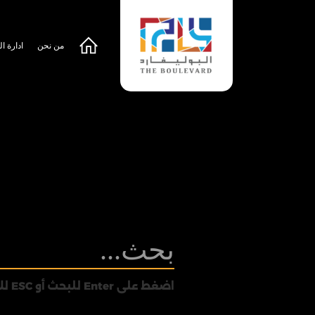
من نحن
ادارة ال
اضغط على Enter للبحث أو ESC للإغلاق